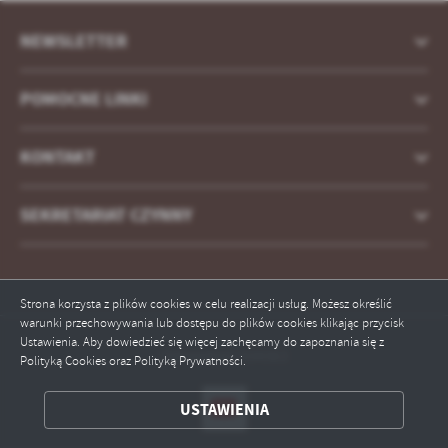
NEWSLETTER
POMOCNE LINKI
KONTAKT
SEKRETARIAT CZYNNY
Strona korzysta z plików cookies w celu realizacji usług. Możesz określić
warunki przechowywania lub dostępu do plików cookies klikając przycisk
Ustawienia. Aby dowiedzieć się więcej zachęcamy do zapoznania się z
Odwiedzin: 434363
Polityką Cookies oraz Polityką Prywatności.
ZAPISZ WYBRANE
USTAWIENIA
ODRZUĆ WSZYSTKIE