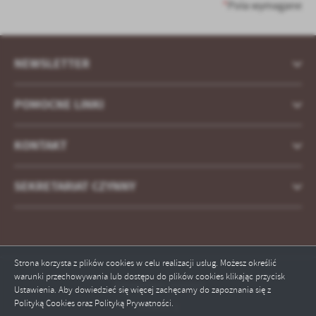
treści w postaci wiadomości, ofert, komunikatów mediów
*
Pola wymagane
społecznościowych.
NEWSLETTER
POMOCNE LINKI
KONTAKT
SEKRETARIAT CZYNNY
Strona korzysta z plików cookies w celu realizacji usług. Możesz określić
warunki przechowywania lub dostępu do plików cookies klikając przycisk
Odwiedzin: 434364
Ustawienia. Aby dowiedzieć się więcej zachęcamy do zapoznania się z
Polityką Cookies oraz Polityką Prywatności.
Online: 1